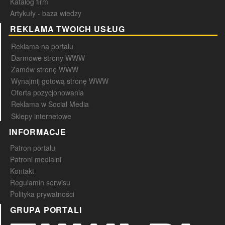
Katalog firm
Artykuły - baza wiedzy
REKLAMA TWOICH USŁUG
Reklama na portalu
Darmowe strony WWW
Zamów stronę WWW
Wynajmij gotową stronę WWW
Oferta pozycjonowania
Reklama w Social Media
Sklepy internetowe
INFORMACJE
Patron portalu
Patroni medialni
Kontakt
Regulamin serwisu
Polityka prywatności
GRUPA PORTALI