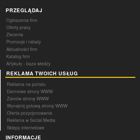
PRZEGLĄDAJ
Ogłoszenia firm
Oferty pracy
Zlecenia
Promocje i rabaty
Aktualności firm
Katalog firm
Artykuły - baza wiedzy
REKLAMA TWOICH USŁUG
Reklama na portalu
Darmowe strony WWW
Zamów stronę WWW
Wynajmij gotową stronę WWW
Oferta pozycjonowania
Reklama w Social Media
Sklepy internetowe
INFORMACJE