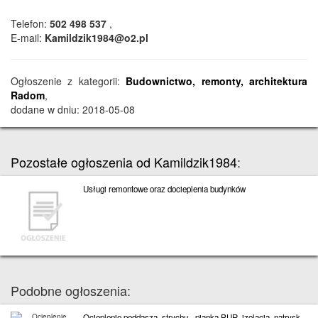
Telefon:
502 498 537
,
E-mail:
Kamildzik1984@o2.pl
Ogłoszenie z kategorii:
Budownictwo, remonty, architektura
Radom
,
dodane w dniu: 2018-05-08
Pozostałe ogłoszenia od Kamildzik1984
:
Usługi remontowe oraz docieplenia budynków
Podobne ogłoszenia:
Ocieplenie poddasza, strychu - pianką PUR, izolacja, natrysk,