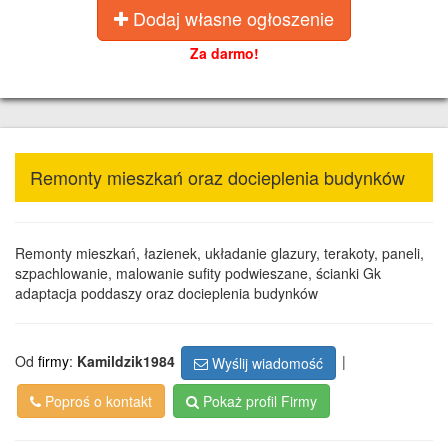
Dodaj własne ogłoszenie
Za darmo!
Remonty mieszkań oraz docieplenia budynków
Remonty mieszkań, łazienek, układanie glazury, terakoty, paneli,
szpachlowanie, malowanie sufity podwieszane, ścianki Gk
adaptacja poddaszy oraz docieplenia budynków
Od
firmy
:
Kamildzik1984
|
Wyślij wiadomość
Poproś o kontakt
Pokaż profil Firmy