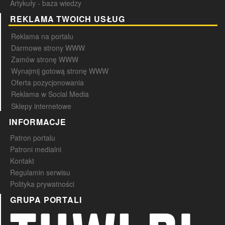
Artykuły - baza wiedzy
REKLAMA TWOICH USŁUG
Reklama na portalu
Darmowe strony WWW
Zamów stronę WWW
Wynajmij gotową stronę WWW
Oferta pozycjonowania
Reklama w Social Media
Sklepy internetowe
INFORMACJE
Patron portalu
Patroni medialni
Kontakt
Regulamin serwisu
Polityka prywatności
GRUPA PORTALI