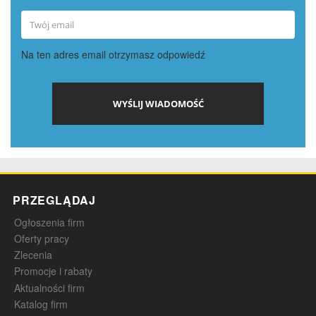
Na ten adres email otrzymasz odpowiedź
PRZEGLĄDAJ
Ogłoszenia firm
Oferty pracy
Zlecenia
Promocje i rabaty
Aktualności firm
Katalog firm