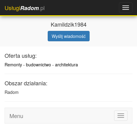
Usługi
.pl
Radom
Kamildzik1984
Wyślij wiadomość
Oferta usług:
Remonty - budownictwo - architektura
Obszar działania:
Radom
Menu
Toggle
navigati