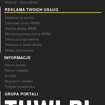
Artykuły - baza wiedzy
REKLAMA TWOICH USŁUG
Reklama na portalu
Darmowe strony WWW
Zamów stronę WWW
Wynajmij gotową stronę WWW
Oferta pozycjonowania
Reklama w Social Media
Sklepy internetowe
INFORMACJE
Patron portalu
Patroni medialni
Kontakt
Regulamin serwisu
Polityka prywatności
GRUPA PORTALI