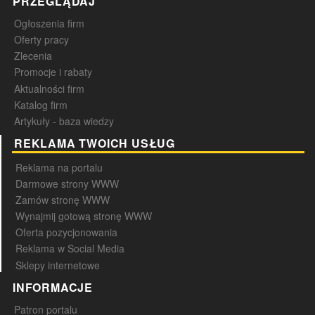
PRZEGLĄDAJ
Ogłoszenia firm
Oferty pracy
Zlecenia
Promocje i rabaty
Aktualności firm
Katalog firm
Artykuły - baza wiedzy
REKLAMA TWOICH USŁUG
Reklama na portalu
Darmowe strony WWW
Zamów stronę WWW
Wynajmij gotową stronę WWW
Oferta pozycjonowania
Reklama w Social Media
Sklepy internetowe
INFORMACJE
Patron portalu