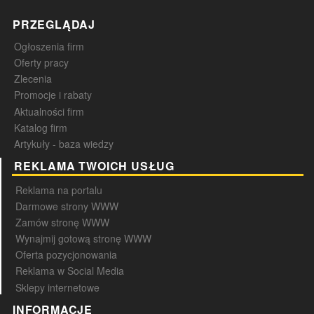
PRZEGLĄDAJ
Ogłoszenia firm
Oferty pracy
Zlecenia
Promocje i rabaty
Aktualności firm
Katalog firm
Artykuły - baza wiedzy
REKLAMA TWOICH USŁUG
Reklama na portalu
Darmowe strony WWW
Zamów stronę WWW
Wynajmij gotową stronę WWW
Oferta pozycjonowania
Reklama w Social Media
Sklepy internetowe
INFORMACJE