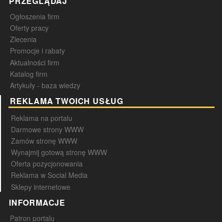
PRZEGLĄDAJ
Ogłoszenia firm
Oferty pracy
Zlecenia
Promocje i rabaty
Aktualności firm
Katalog firm
Artykuły - baza wiedzy
REKLAMA TWOICH USŁUG
Reklama na portalu
Darmowe strony WWW
Zamów stronę WWW
Wynajmij gotową stronę WWW
Oferta pozycjonowania
Reklama w Social Media
Sklepy internetowe
INFORMACJE
Patron portalu