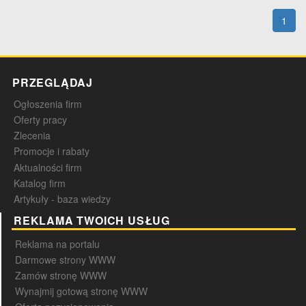
1
PRZEGLĄDAJ
Ogłoszenia firm
Oferty pracy
Zlecenia
Promocje i rabaty
Aktualności firm
Katalog firm
Artykuły - baza wiedzy
REKLAMA TWOICH USŁUG
Reklama na portalu
Darmowe strony WWW
Zamów stronę WWW
Wynajmij gotową stronę WWW