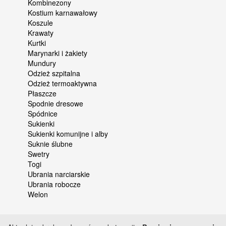
Kombinezony
Kostium karnawałowy
Koszule
Krawaty
Kurtki
Marynarki i żakiety
Mundury
Odzież szpitalna
Odzież termoaktywna
Płaszcze
Spodnie dresowe
Spódnice
Sukienki
Sukienki komunijne i alby
Suknie ślubne
Swetry
Togi
Ubrania narciarskie
Ubrania robocze
Welon